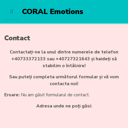
CORAL Emotions
M
E
N
U
Contact
Contactați-ne la unul dintre numerele de telefon
+40733372133 sau +40727321643 și haideți să
stabilim o întâlnire!
Sau puteți completa următorul formular și vă vom
contacta noi!
Eroare:
Nu am găsit formularul de contact.
Adresa unde ne poți găsi: